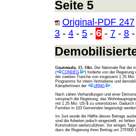
Seite 5
Original-PDF 247
6
3
-
4
-
5
-
-
7
-
8
Demobilisiert
Guatemala, 15. Okt.
Der Nationale Rat der in
(
CONDEG
) forderte von der Regierung
der zweiten Tranche von insgesamt 1.25 Mio
Programms für intern Vertriebene und demobili
KämpferInnen der
URNG
.
Nach zähen Verhandlungen und einer Demons
versprach die Regierung, das Wohnbaupro
mit 1.25 Mio. US-$ zu unterstützen. Dadurch 
Familien in 103 Gemeinden begünstigt werden
Im Juni wurde die Hälfte dieses Betrags ausbe
sind die Arbeiten jedoch eingestellt, es fehlen
Konstruktion weiterzuführen. Vor einigen Tag
dass die Regierung ihren Beitrag um 275'000 U