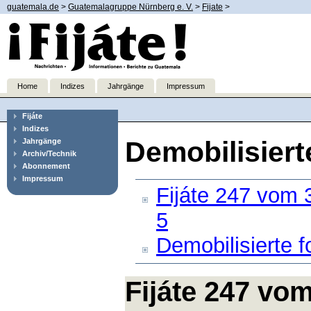
guatemala.de
>
Guatemalagruppe Nürnberg e. V.
>
Fijate
>
Home
Indizes
Jahrgänge
Impressum
Fijáte
Indizes
Demobilisiert
Jahrgänge
Archiv/Technik
Abonnement
Impressum
Fijáte 247 vom 3
5
Demobilisierte f
Fijáte 247 vom