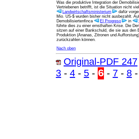
Was die produktive Integration der Demobilisie
Vertriebenen betrifft, ist die Situation nicht v
Landwirtschaftsministerium
dafür vorg
Mio. US-$ wurden bisher nicht ausbezahlt. Au
Demobilisiertenfinca
El Progreso
in
führte dies zu einer ernsthaften Krise. Die De
sitzen auf einer Bankschuld, die sie aus den
Produktion (Ananas, Zitronen und Aufforstung
zurückzahlen können.
Nach oben
Original-PDF 247
6
3
-
4
-
5
-
-
7
-
8